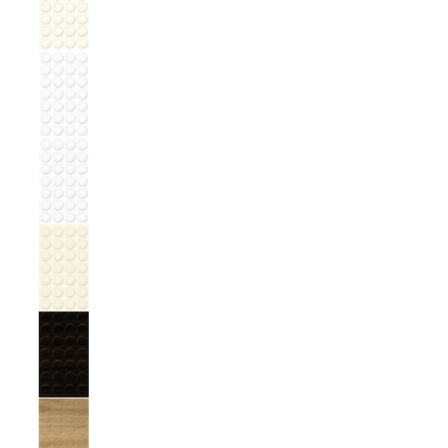
Selbstklebende Abdeckkappen für Möbel | Ø20 m
Selbstklebende Abdeckkappen für Möbel | Ø20 m
Selbstklebende Abdeckkappen für Möbel | Ø20 m
Selbstklebende Abdeckkappen für Möbel | Ø20 m
Selbstklebende Abdeckkappen für Möbel | Ø20 m