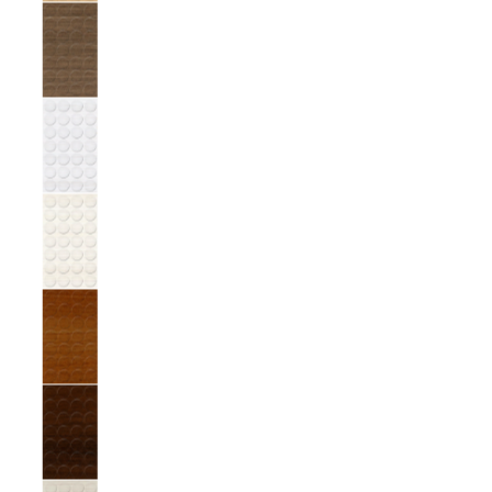
Selbstklebende Abdeckkappen für Möbel | Ø20 m
Selbstklebende Abdeckkappen für Möbel | Ø20 m
Selbstklebende Abdeckkappen für Möbel | Ø20 m
Selbstklebende Abdeckkappen für Möbel | Ø20 m
Selbstklebende Abdeckkappen für Möbel | Ø20 m
Selbstklebende Abdeckkappen für Möbel | Ø20 m