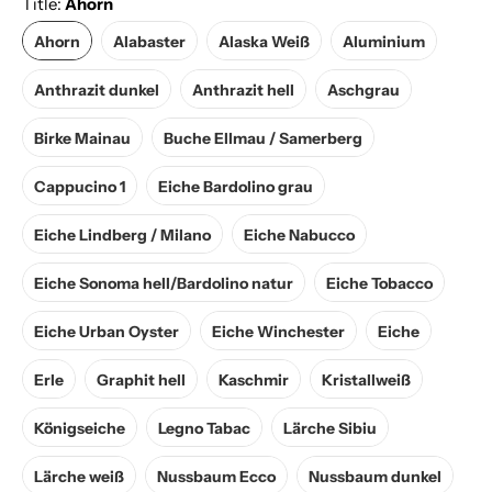
Title:
Ahorn
Ahorn
Alabaster
Alaska Weiß
Aluminium
Ahorn
Alabaster
Alaska Weiß
Aluminium
Anthrazit dunkel
Anthrazit hell
Aschgrau
Anthrazit dunkel
Anthrazit hell
Aschgrau
Birke Mainau
Buche Ellmau / Samerberg
Birke Mainau
Buche Ellmau / Samerberg
Cappucino 1
Eiche Bardolino grau
Cappucino 1
Eiche Bardolino grau
Eiche Lindberg / Milano
Eiche Nabucco
Eiche Lindberg / Milano
Eiche Nabucco
Eiche Sonoma hell/Bardolino natur
Eiche Tobacco
Eiche Sonoma hell/Bardolino natur
Eiche Tobacco
Eiche Urban Oyster
Eiche Winchester
Eiche
Eiche Urban Oyster
Eiche Winchester
Eiche
Erle
Graphit hell
Kaschmir
Kristallweiß
Erle
Graphit hell
Kaschmir
Kristallweiß
Königseiche
Legno Tabac
Lärche Sibiu
Königseiche
Legno Tabac
Lärche Sibiu
Lärche weiß
Nussbaum Ecco
Nussbaum dunkel
Lärche weiß
Nussbaum Ecco
Nussbaum dunkel