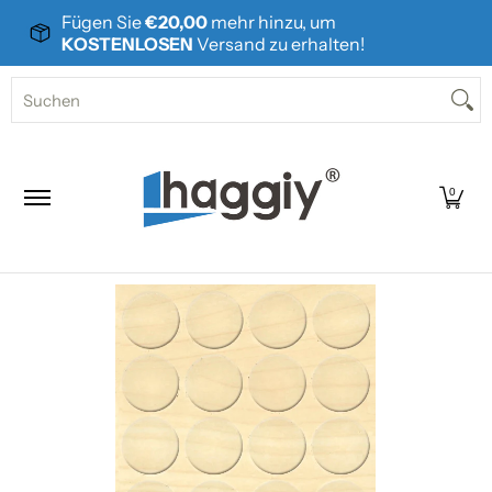
Fügen Sie
€20,00
mehr hinzu, um
Zum Hauptinhalt springen
KOSTENLOSEN
Versand zu erhalten!
Home
Produkte
Über uns
Kontakt
Suchen
0
Zum Hauptinhalt springen