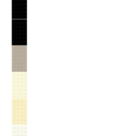
Selbstklebende Abdeckkappen für Möbel | Ø20 m
Selbstklebende Abdeckkappen für Möbel | Ø20 m
Selbstklebende Abdeckkappen für Möbel | Ø20 m
Selbstklebende Abdeckkappen für Möbel | Ø20 m
Selbstklebende Abdeckkappen für Möbel | Ø20 m