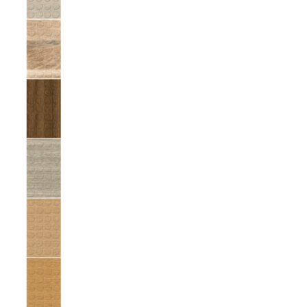
Selbstklebende Abdeckkappen für Möbel | Ø20 m
Selbstklebende Abdeckkappen für Möbel | Ø20 m
Selbstklebende Abdeckkappen für Möbel | Ø20 m
Selbstklebende Abdeckkappen für Möbel | Ø20 m
Selbstklebende Abdeckkappen für Möbel | Ø20 m