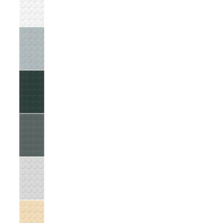
Selbstklebende Abdeckkappen für Möbel | Ø20 m
Selbstklebende Abdeckkappen für Möbel | Ø20 m
Selbstklebende Abdeckkappen für Möbel | Ø20 m
Selbstklebende Abdeckkappen für Möbel | Ø20 m
Selbstklebende Abdeckkappen für Möbel | Ø20 m