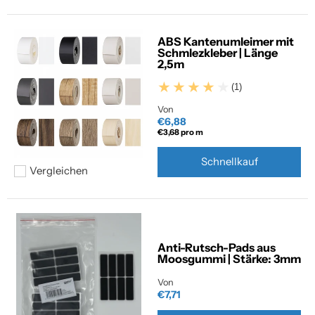
ABS Kantenumleimer mit
Schmlezkleber | Länge
2,5m
(1)
Von
€6,88
€3,68
pro m
Schnellkauf
Vergleichen
Hinzufügen zum vergleichen
Anti-Rutsch-Pads aus
Moosgummi | Stärke: 3mm
Von
€7,71