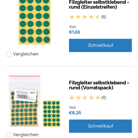
Filzgleiter selbstklebend -
rund (Einzelstreifen)
(6)
Von
€1,65
Schnellkauf
Vergleichen
Hinzufügen zum vergleichen
Filzgleiter selbstklebend -
rund (Vorratspack)
(4)
Von
€8,25
Schnellkauf
Vergleichen