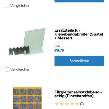
Vergleichen
Hinzufügen zum vergleichen
Ersatzteile für
Klebebandabroller (Spatel
+ Messer)
Von
€8,79
Schnellkauf
Vergleichen
Hinzufügen zum vergleichen
Filzgleiter selbstklebend -
eckig (Einzelstreifen)
(7)