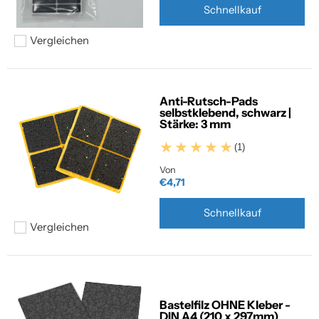
Schnellkauf
Vergleichen
Hinzufügen zum vergleichen
Anti-Rutsch-Pads
selbstklebend, schwarz |
Stärke: 3 mm
(1)
Von
€4,71
Schnellkauf
Vergleichen
Hinzufügen zum vergleichen
Bastelfilz OHNE Kleber -
DIN A4 (210 x 297mm)