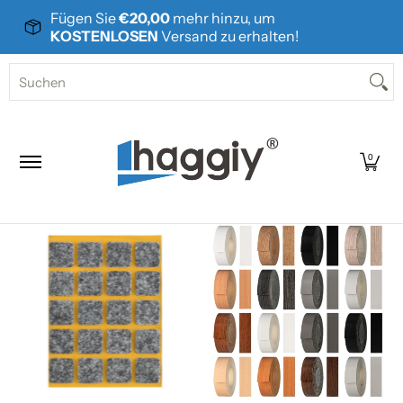
Fügen Sie
€20,00
mehr hinzu, um
Zum Hauptinhalt springen
KOSTENLOSEN
Versand zu erhalten!
Home
Produkte
Über uns
Kontakt
Suchen
0