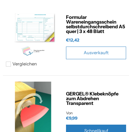
Formular
Wareneingangsschein
selbstdurchschreibend A5
quer | 3 x 48 Blatt
€12,42
Ausverkauft
Vergleichen
Hinzufügen zum vergleichen
GERGEL® Klebeknöpfe
zum Abdrehen
Transparent
Von
€9,99
Schnellkauf