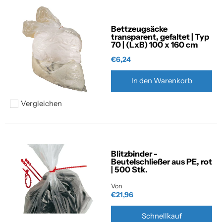
Bettzeugsäcke
transparent, gefaltet | Typ
70 | (LxB) 100 x 160 cm
€6,24
In den Warenkorb
Vergleichen
Hinzufügen zum vergleichen
Blitzbinder -
Beutelschließer aus PE, rot
| 500 Stk.
Von
€21,96
Schnellkauf