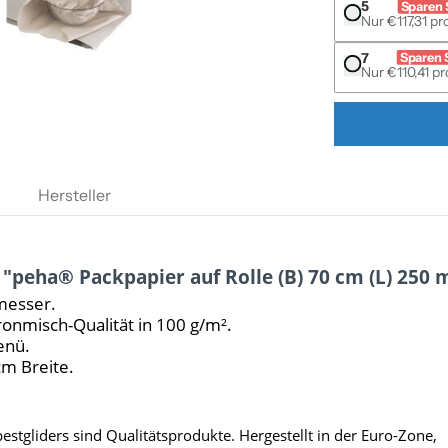
5
Sparen 
Nur €117,31 pro
7
Sparen 
Nur €110,41 pr
Hersteller
"peha® Packpapier auf Rolle (B) 70 cm (L) 250 
messer.
onmisch-Qualität in 100 g/m².
enü.
m Breite.
stgliders sind Qualitätsprodukte. Hergestellt in der Euro-Zone,