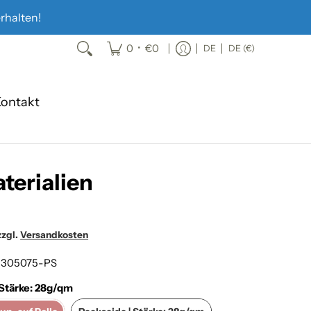
rhalten!
•
0
€0
DE
DE (€)
ontakt
terialien
zzgl.
Versandkosten
:
305075-PS
 Stärke: 28g/qm
ckpapier braun, auf Rolle
Packseide | Stärke: 28g/qm