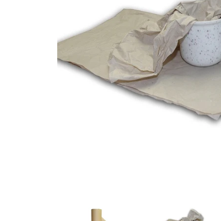
Packmaterialien Medien-Miniaturansichten
Packmaterialien Medi
P