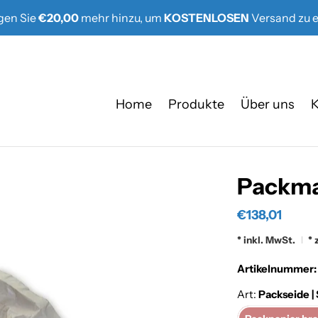
gen Sie
€20,00
mehr hinzu, um
KOSTENLOSEN
Versand zu e
Home
Produkte
Über uns
K
Packma
€138,01
* inkl. MwSt.
* 
Artikelnummer
Art:
Packseide |
Pa