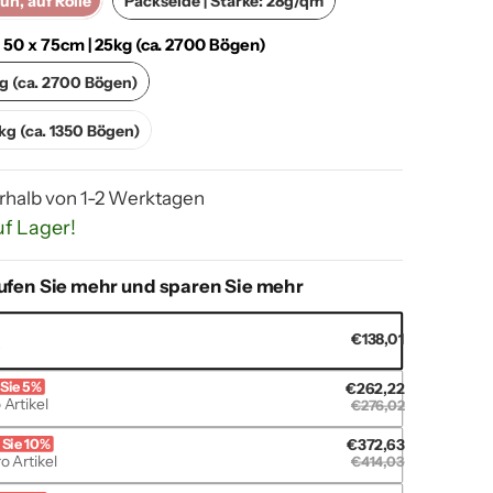
un, auf Rolle
Packseide | Stärke: 28g/qm
:
50 x 75cm | 25kg (ca. 2700 Bögen)
50 x 75cm | 25kg (ca. 2700 Bögen)
kg (ca. 2700 Bögen)
75 x 100cm | 25kg (ca. 1350 Bögen)
kg (ca. 1350 Bögen)
rhalb von 1-2 Werktagen
uf Lager!
ufen Sie mehr und sparen Sie mehr
€138,01
s
Sie 5%
€262,22
 Artikel
€276,02
 Sie 10%
€372,63
sicht
o Artikel
€414,03