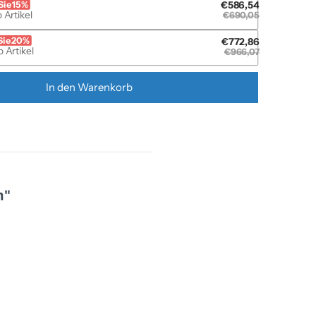
Sie 15%
€586,54
 Artikel
€690,05
Sie 20%
€772,86
o Artikel
€966,07
In den Warenkorb
m"