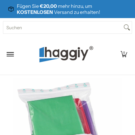
Fügen Sie
€20,00
mehr hinzu, um
Zum Hauptinhalt springen
KOSTENLOSEN
Versand zu erhalten!
Home
Produkte
Über uns
Kontakt
Suchen
0
Zum Hauptinhalt springen