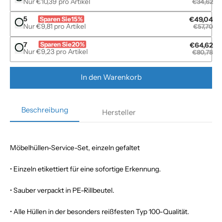
Nur €10,39 pro Artikel
€34,62
5
Sparen Sie 15%
€49,04
Nur €9,81 pro Artikel
€57,70
7
Sparen Sie 20%
€64,62
Nur €9,23 pro Artikel
€80,78
In den Warenkorb
Beschreibung
Hersteller
Möbelhüllen-Service-Set, einzeln gefaltet
• Einzeln etikettiert für eine sofortige Erkennung.
• Sauber verpackt in PE-Rillbeutel.
• Alle Hüllen in der besonders reißfesten Typ 100-Qualität.