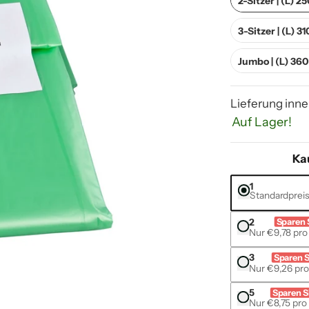
2-Sitzer | (L) 
3-Sitzer | (L) 
Jumbo | (L) 36
Lieferung inne
Auf Lager!
Ka
1
Standardprei
2
Sparen 
Nur €9,78 pro 
3
Sparen S
Nur €9,26 pro 
5
Sparen S
Nur €8,75 pro 