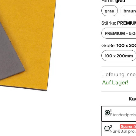
Farbe:
grau
grau
bra
grau
brau
Stärke:
PREMIUM
PREMIU
PREMIUM - 5,
Größe:
100 x 2
100 x 200
100 x 200mm
Lieferung inne
Auf Lager!
Ka
1
Standardprei
ummer 0 Miniaturansicht
2
Sparen 
Nur €3,61 pro 