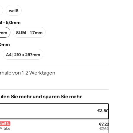
un
weiß
n
weiß
 - 5,0mm
M - 5,0mm
SLIM - 1,7mm
0mm
SLIM - 1,7mm
00mm
mm
A4 | 210 x 297mm
A4 | 210 x 297mm
rhalb von 1-2 Werktagen
ufen Sie mehr und sparen Sie mehr
€3,80
s
Sie 5%
€7,22
Artikel
€7,60