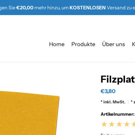
gen Sie
€20,00
mehr hinzu, um
KOSTENLOSEN
Versand zu e
Home
Produkte
Über uns
K
Filzpla
€3,80
* inkl. MwSt.
* 
Artikelnummer