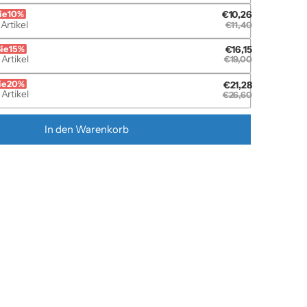
ie 10%
€10,26
Artikel
€11,40
ie 15%
€16,15
Artikel
€19,00
ie 20%
€21,28
Artikel
€26,60
In den Warenkorb