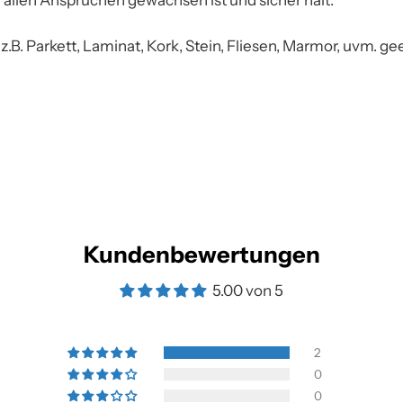
r allen Ansprüchen gewachsen ist und sicher hält.
 z.B. Parkett, Laminat, Kork, Stein, Fliesen, Marmor, uvm. ge
Kundenbewertungen
5.00 von 5
2
0
0