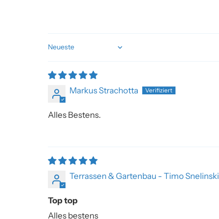
Sort by
Markus Strachotta
Alles Bestens.
Terrassen & Gartenbau - Timo Snelinski
Top top
Alles bestens