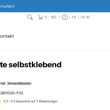
rhalten!
•
0
€0
DE
DE (€)
ontakt
tte selbstklebend
zzgl.
Versandkosten
:
2851020-F02
5.0 / 5.0 basierend auf 2 Bewertungen