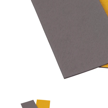
Filzplatte selbstklebend Medien-Miniaturansichten
Filzplatte selbstklebend Medienn